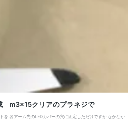
ア作成 m3×15クリアのプラネジで
ナットを 各アーム先のLEDカバーの穴に固定しただけですが なかなか