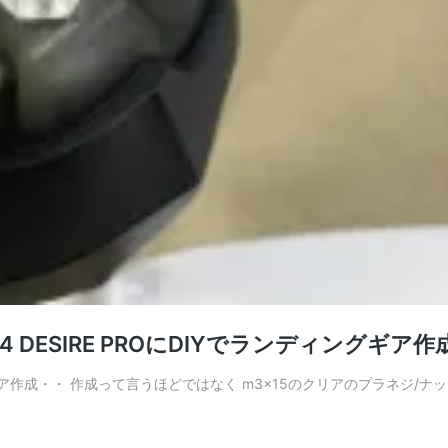
 X4 DESIRE PROにDIYでランディングギ
ングギア作成・・ 作成って言うほどではなく m3×15のクリアのプラネジ/