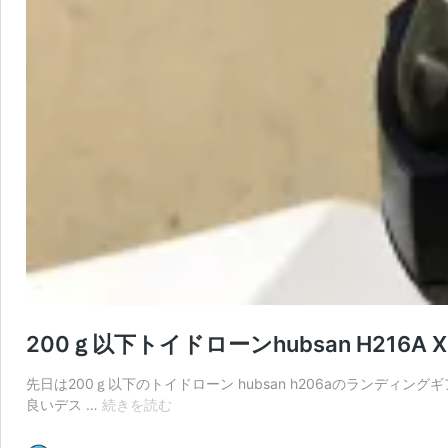
200ｇ以下トイドローンhubsan H216A
先日は200ｇ以下のトイドローン hubsan h206aのランディ
200
良いデス …
続きを読む
ｇ
以