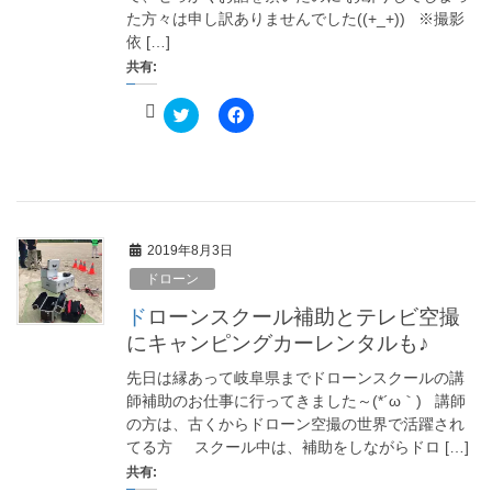
ド
さ
た方々は申し訳ありませんでした((+_+)) ※撮影
ウ
い
で
(
依 […]
開
新
共有:
き
し
ま
い
す
ウ
)
ク
ィ
F
リ
ン
a
ッ
ド
c
ク
ウ
e
し
で
b
て
開
o
T
き
o
w
ま
k
i
す
で
t
)
共
2019年8月3日
t
有
e
す
ドローン
r
る
で
に
共
は
ドローンスクール補助とテレビ空撮
有
ク
(
リ
にキャンピングカーレンタルも♪
新
ッ
し
ク
先日は縁あって岐阜県までドローンスクールの講
い
し
ウ
て
師補助のお仕事に行ってきました～(*´ω｀) 講師
ィ
く
の方は、古くからドローン空撮の世界で活躍され
ン
だ
ド
さ
てる方 スクール中は、補助をしながらドロ […]
ウ
い
で
(
共有:
開
新