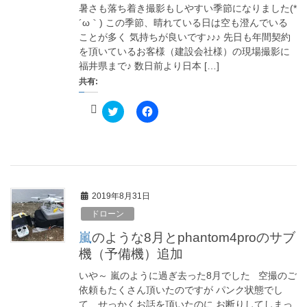
し
ク
暑さも落ち着き撮影もしやすい季節になりました(*
い
し
ウ
て
´ω｀) この季節、晴れている日は空も澄んでいる
ィ
く
ことが多く 気持ちが良いです♪♪♪ 先日も年間契約
ン
だ
ド
さ
を頂いているお客様（建設会社様）の現場撮影に
ウ
い
で
(
福井県まで♪ 数日前より日本 […]
開
新
共有:
き
し
ま
い
す
ウ
)
ク
ィ
F
リ
ン
a
ッ
ド
c
ク
ウ
e
し
で
b
て
開
o
T
き
o
w
ま
k
i
す
で
t
)
共
2019年8月31日
t
有
e
す
ドローン
r
る
で
に
共
は
嵐のような8月とphantom4proのサブ
有
ク
(
リ
機（予備機）追加
新
ッ
し
ク
いや～ 嵐のように過ぎ去った8月でした 空撮のご
い
し
ウ
て
依頼もたくさん頂いたのですが パンク状態でし
ィ
く
て、せっかくお話を頂いたのに お断りしてしまっ
ン
だ