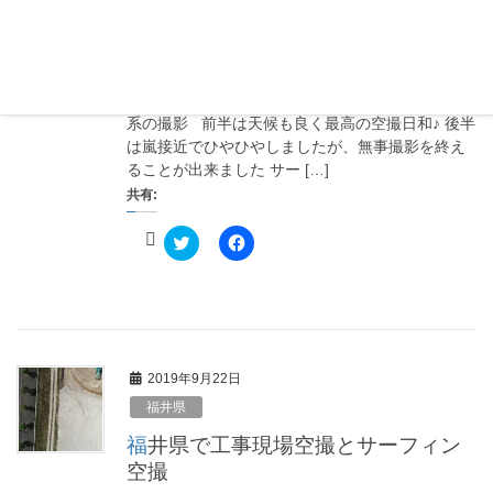
共
は
テレビのロケ撮影に空撮担当で参加
有
ク
(
リ
してきました～
新
ッ
し
ク
先日は滋賀県内でテレビのロケ撮影 詳細のアップ
い
し
ウ
て
は控えますが、今回動く対象物を追いかける追走
ィ
く
系の撮影 前半は天候も良く最高の空撮日和♪ 後半
ン
だ
ド
さ
は嵐接近でひやひやしましたが、無事撮影を終え
ウ
い
で
(
ることが出来ました サー […]
開
新
共有:
き
し
ま
い
す
ウ
)
ク
ィ
F
リ
ン
a
ッ
ド
c
ク
ウ
e
し
で
b
て
開
o
T
き
o
w
ま
k
i
す
で
t
)
共
2019年9月22日
t
有
e
す
福井県
r
る
で
に
共
は
福井県で工事現場空撮とサーフィン
有
ク
(
リ
空撮
新
ッ