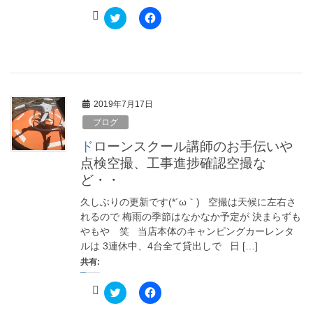
き
し
ま
い
ク
F
す
ウ
リ
a
)
ィ
ッ
c
ン
ク
e
ド
し
b
ウ
て
o
で
T
o
開
w
k
き
i
で
ま
t
共
す
2019年7月17日
t
有
)
e
す
ブログ
r
る
で
に
共
は
ドローンスクール講師のお手伝いや
有
ク
(
リ
点検空撮、工事進捗確認空撮な
新
ッ
ど・・
し
ク
い
し
ウ
て
久しぶりの更新です(*´ω｀) 空撮は天候に左右さ
ィ
く
ン
だ
れるので 梅雨の季節はなかなか予定が 決まらずも
ド
さ
やもや 笑 当店本体のキャンピングカーレンタ
ウ
い
で
(
ルは 3連休中、4台全て貸出しで 日 […]
開
新
き
し
共有:
ま
い
す
ウ
)
ィ
ク
F
ン
リ
a
ド
ッ
c